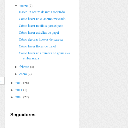
marzo
(7)
▼
Hacer un centro de mesa reciclado
Cómo hacer un cuaderno reciclado
Cómo hacer moñitos para el pelo
Cómo hacer estrellas de papel
Cómo decorar huevos de pascua
Cómo hacer flores de papel
Cómo hacer una muñeca de goma eva
embarazada
febrero
(4)
►
enero
(2)
►
a
2012
(28)
►
2011
(1)
►
2010
(22)
►
Seguidores