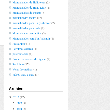
Manualidades de Halloween
(2)
s
Manualidades de Hello Kitty
(1)
Manualidades de Pascua
(3)
manualidades fáciles
(12)
manualidades para Baby Shower
(2)
manualidades para boda
(1)
Manualidades para niños
(3)
Manualidades para San Valentín
(1)
Pasta Fimo
(1)
Perfumes caseros
(1)
porcelana fría
(1)
Productos caseros de higiene
(2)
Reciclado
(17)
Velas decorativas
(1)
vídeos paso a paso
(1)
Archivo
2013
(17)
▼
julio
(1)
►
abril
(3)
►