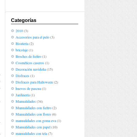
Categorías
2010
(3)
Accesorios para el pelo
(3)
Bisuteria
(2)
bricolaje
(1)
Broches de fieltro
(1)
Cosméticos caseros
(1)
Decoración navideña
(15)
s
Disfraces
(1)
s
Disfraces para Halloween
(2)
s
huevos de pascua
(1)
.
Jardinería
(1)
s
Manualidades
(34)
Manualidades con fieltro
(2)
Manualidades con flores
(6)
manualidades con goma eva
(1)
a
Manualidades con papel
(10)
n
manualidades con tela
(7)
y